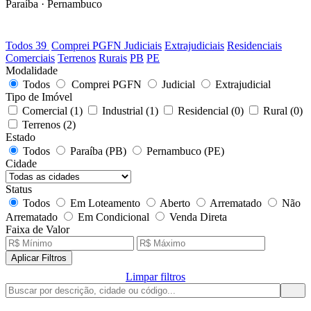
Paraíba · Pernambuco
39
LOTES DISPONÍVEIS
Todos
39
Comprei PGFN
Judiciais
Extrajudiciais
Residenciais
Comerciais
Terrenos
Rurais
PB
PE
Modalidade
Todos
Comprei PGFN
Judicial
Extrajudicial
Tipo de Imóvel
Comercial
(1)
Industrial
(1)
Residencial
(0)
Rural
(0)
Terrenos
(2)
Estado
Todos
Paraíba (PB)
Pernambuco (PE)
Cidade
Status
Todos
Em Loteamento
Aberto
Arrematado
Não
Arrematado
Em Condicional
Venda Direta
Faixa de Valor
Aplicar Filtros
Limpar filtros