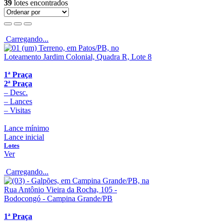
39
lotes encontrados
Carregando...
1ª Praça
2ª Praça
–
Desc.
–
Lances
–
Visitas
Lance mínimo
Lance inicial
Lotes
Ver
Carregando...
1ª Praça