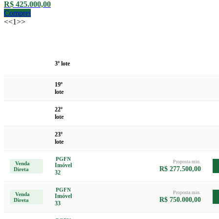
R$ 425.000,00
Comprei
<<
1
>>
Data /
Lote
Descrição
Local
Valor
Modalidade
3º lote
19º
lote
22º
lote
23º
lote
PGFN
Proposta min.
Venda
Imóvel
R$ 277.500,00
Direta
32
PGFN
Proposta min.
Venda
Imóvel
R$ 750.000,00
Direta
33