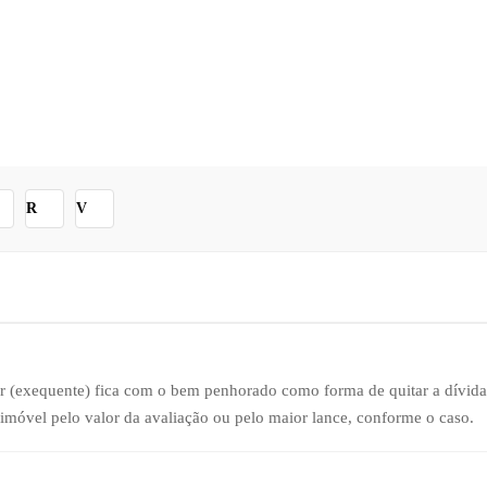
incipais termos usados em leilões judiciais e extrajudiciais de imóveis.
ras e diretas, do edital à Carta de Arrematação.
R
V
or (exequente) fica com o bem penhorado como forma de quitar a dívida
imóvel pelo valor da avaliação ou pelo maior lance, conforme o caso.