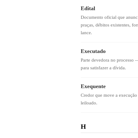
Edital
Documento oficial que anuncia
praças, débitos existentes, f
lance.
Executado
Parte devedora no processo —
para satisfazer a dívida.
Exequente
Credor que move a execução j
leiloado.
H