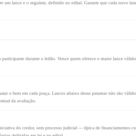
e um lance e o seguinte, definido no edital. Garante que cada novo lan
 participante durante o leilão. Vence quem oferece o maior lance válid
matar o bem em cada praça. Lances abaixo desse patamar não são válidos
tual da avaliação.
niciativa do credor, sem processo judicial — típica de financiamentos c
prias definidas em lei e no edital.