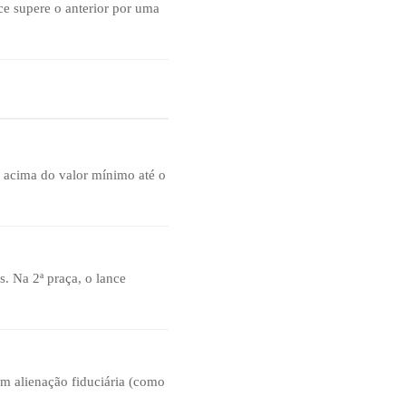
ce supere o anterior por uma
o acima do valor mínimo até o
. Na 2ª praça, o lance
om alienação fiduciária (como