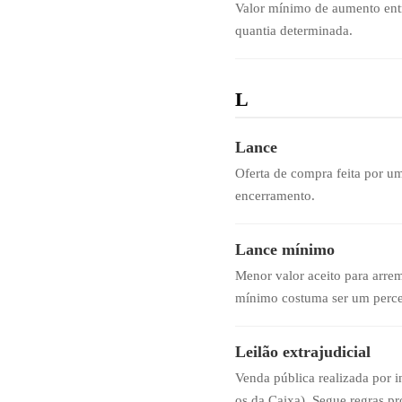
Valor mínimo de aumento entr
quantia determinada.
L
Lance
Oferta de compra feita por um
encerramento.
Lance mínimo
Menor valor aceito para arre
mínimo costuma ser um percen
Leilão extrajudicial
Venda pública realizada por i
os da Caixa). Segue regras pró