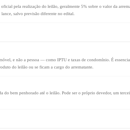
o oficial pela realização do leilão, geralmente 5% sobre o valor da arre
lance, salvo previsão diferente no edital.
vel, e não a pessoa — como IPTU e taxas de condomínio. É essencial v
oduto do leilão ou se ficam a cargo do arrematante.
da do bem penhorado até o leilão. Pode ser o próprio devedor, um terce