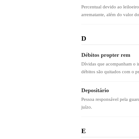
Percentual devido ao leiloeir
arrematante, além do valor do 
D
Débitos propter rem
Dívidas que acompanham o imó
débitos são quitados com o pr
Depositário
Pessoa responsável pela guar
juízo.
E