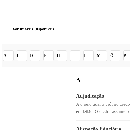
Entenda os pr
Definições cla
Ver Imóveis Disponíveis
A
C
D
E
H
I
L
M
Ô
P
A
Adjudicação
Ato pelo qual o próprio cred
em leilão. O credor assume o 
Alienação fiduciária