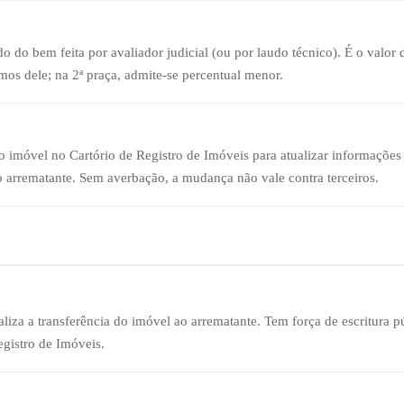
 do bem feita por avaliador judicial (ou por laudo técnico). É o valor d
mos dele; na 2ª praça, admite-se percentual menor.
do imóvel no Cartório de Registro de Imóveis para atualizar informaçõ
o arrematante. Sem averbação, a mudança não vale contra terceiros.
iza a transferência do imóvel ao arrematante. Tem força de escritura púb
egistro de Imóveis.