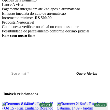
Opcoes de Pagamento
Lance
A vista
Pagamento integral em ate 24h apos a arrematacao
Emissao imediata do auto de arrematacao
Incremento minimo:
R$ 500,00
Proposta
Negociavel
Condicoes a verificar no edital ou com nosso time
Possibilidade de parcelamento conforme decisao judicial
Fale com nosso time
Receba Alertas de Novos Imóveis
Cadastre seu e-mail e seja notificado assim que um novo imóvel for
publicado.
Quero Alertas
Imóveis relacionados
VENDA DIRETA
VENDA DIRETA
50% OFF
25% OFF