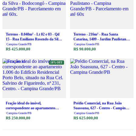
Terreno - 8.040m² - Lt 02 e 03 - Qd
Terreno - 216m² - Rua Santa
15 - Rua Emiliano Rosendo da Silva
Catarina, 1409 - Jardim Paulistano -
- Bodocongó - Campina Grande/PB
Campina Grande/PB - Parcelamento
Campina Grande/PB
Campina Grande/PB
- Parcelamento em até 60x.
R$ 425.000,00
em até 60x
R$ 90.000,00
VENDA DIRETA
50% OFF
Fração ideal do imóvel,
Prédio Comercial, na Rua João
correspondente ao apartamento
Suassuna, 627 - Centro - Campina
1.006 do Edifício Residencial Porto
Grande/PB
Campina Grande/PB
Campina Grande/PB
Belo, situado na Rua Cel. Salvino de
R$ 250.000,00
R$ 625.000,00
Figueiredo, nª 231, Centro. -
Campina Grande/PB