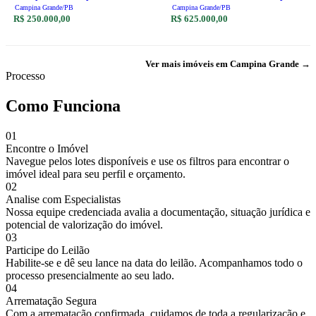
1.006 do Edifício Residencial Porto
Grande/PB
Campina Grande/PB
Campina Grande/PB
Belo, situado na Rua Cel. Salvino de
R$ 250.000,00
R$ 625.000,00
Figueiredo, nª 231, Centro. -
Campina Grande/PB
Ver mais imóveis em Campina Grande →
Processo
Como Funciona
01
Encontre o Imóvel
Navegue pelos lotes disponíveis e use os filtros para encontrar o
imóvel ideal para seu perfil e orçamento.
02
Analise com Especialistas
Nossa equipe credenciada avalia a documentação, situação jurídica e
potencial de valorização do imóvel.
03
Participe do Leilão
Habilite-se e dê seu lance na data do leilão. Acompanhamos todo o
processo presencialmente ao seu lado.
04
Arrematação Segura
Com a arrematação confirmada, cuidamos de toda a regularização e