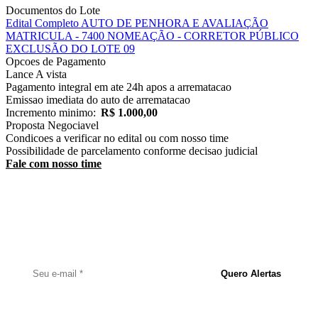
Documentos do Lote
Edital Completo
AUTO DE PENHORA E AVALIAÇÃO
MATRICULA - 7400
NOMEAÇÃO - CORRETOR PÚBLICO
EXCLUSÃO DO LOTE 09
Opcoes de Pagamento
Lance
A vista
Pagamento integral em ate 24h apos a arrematacao
Emissao imediata do auto de arrematacao
Incremento minimo:
R$ 1.000,00
Proposta
Negociavel
Condicoes a verificar no edital ou com nosso time
Possibilidade de parcelamento conforme decisao judicial
Fale com nosso time
Receba Alertas de Novos Imóveis
Cadastre seu e-mail e seja notificado assim que um novo imóvel for
publicado.
Quero Alertas