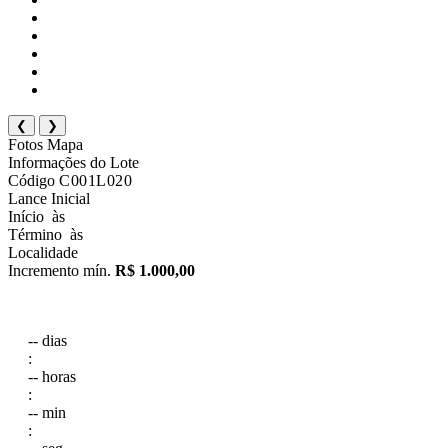
❮
❯
Fotos
Mapa
Informações do Lote
Código
C001L020
Lance Inicial
Início
às
Término
às
Localidade
Incremento mín.
R$ 1.000,00
--
dias
:
--
horas
:
--
min
: