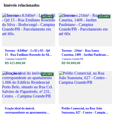
Imóveis relacionados
VENDA DIRETA
VENDA DIRETA
50% OFF
25% OFF
Terreno - 8.040m² - Lt 02 e 03 - Qd
Terreno - 216m² - Rua Santa
15 - Rua Emiliano Rosendo da Silva
Catarina, 1409 - Jardim Paulistano -
- Bodocongó - Campina Grande/PB
Campina Grande/PB - Parcelamento
Campina Grande/PB
Campina Grande/PB
- Parcelamento em até 60x.
R$ 425.000,00
em até 60x
R$ 90.000,00
VENDA DIRETA
50% OFF
Fração ideal do imóvel,
Prédio Comercial, na Rua João
correspondente ao apartamento
Suassuna, 627 - Centro - Campina