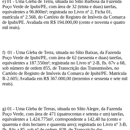
e) 01 - Uma Gleba de Terra, situada no Sítio Barbosa da Fazenda
Poço Verde de Ipubi/PE, com área de 32 (trinta e duas) tarefas,
equivalentes a 96.800m²; registrada no Livro nº 2, Ficha 01,
matrícula nº 2.568, do Cartório de Registro de Imóveis da Comarca
de Ipubi/PE. Avaliada em R$ 194.000,00 (cento e noventa e quatro
mil reais).
f) 01 - Uma Gleba de Terra, situada no Sítio Baixas, da Fazenda
Poço Verde de Ipubi/PE, com área de 62 (sessenta e duas) tarefas,
equivalentes a 187.550m²; registrada no Livro nº 2-B, fls. 67v a 68,
sob número de ordem 855, de Transcrição das Transmissões, no
Cartório de Registro de Imóveis da Comarca de Ipubi/PE. Matricula
R-2.605; Avaliada em R$ 367.000,00 (trezentos e sessenta e sete mil
reais).
g) 01 - Uma Gleba de Terras, situada no Sítio Alegre, da Fazenda
Poço Verde, com área de 471 (quatrocentas e setenta e um) tarefas,
equivalentes a 1.424.775m², correspondente a 142,40 ha (cento e
quarenta e dois hectares e quarenta ares); registrada no Livro nº 3-B,
fls. 84v a 85, sob nº de ordem 928, de Transcrição das