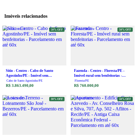
Imóveis relacionados
VENDA DIRETA
VENDA DIRETA
50% OFF
50% OFF
Sítio - Centro - Cabo de Santo
Fazenda - Centro - Floresta/PE -
Agostinho/PE - Imóvel sem
Imóvel rural sem benfeitorias -
benfeitorias - Parcelamento em até
Parcelamento em até 60x
Cabo de Santo Agostinho/PE
Floresta/PE
60x
R$ 3.863.490,00
R$ 760.000,00
VENDA DIRETA
VENDA DIRETA
30% OFF
50% OFF