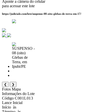
Aponte a câmera do celular
para acessar este lote
https://judiciale.com/lote/suspenso-08-oito-glebas-de-terra-em-17/
❮
❯
Fotos
Mapa
Informações do Lote
Código
C001L013
Lance Inicial
Início
às
Término
às