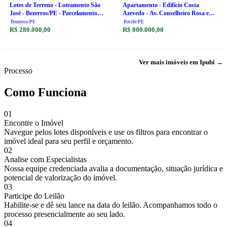
Lotes de Terreno - Loteamento São
Apartamento - Edifício Costa
José - Bezerros/PE - Parcelamento
Azevedo - Av. Conselheiro Rosa e
em até 60x
Silva, 707, Ap. 502 - Aflitos -
Bezerros/PE
Recife/PE
R$ 280.000,00
Recife/PE - Antiga Caixa Econômica
R$ 800.000,00
Federal - Parcelamento em até 60x
Ver mais imóveis em Ipubi →
Processo
Como Funciona
01
Encontre o Imóvel
Navegue pelos lotes disponíveis e use os filtros para encontrar o
imóvel ideal para seu perfil e orçamento.
02
Analise com Especialistas
Nossa equipe credenciada avalia a documentação, situação jurídica e
potencial de valorização do imóvel.
03
Participe do Leilão
Habilite-se e dê seu lance na data do leilão. Acompanhamos todo o
processo presencialmente ao seu lado.
04