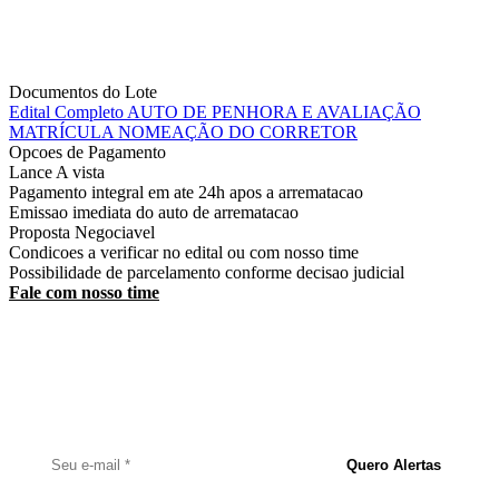
Documentos do Lote
Edital Completo
AUTO DE PENHORA E AVALIAÇÃO
MATRÍCULA
NOMEAÇÃO DO CORRETOR
Opcoes de Pagamento
Lance
A vista
Pagamento integral em ate 24h apos a arrematacao
Emissao imediata do auto de arrematacao
Proposta
Negociavel
Condicoes a verificar no edital ou com nosso time
Possibilidade de parcelamento conforme decisao judicial
Fale com nosso time
Receba Alertas de Novos Imóveis
Cadastre seu e-mail e seja notificado assim que um novo imóvel for
publicado.
Quero Alertas