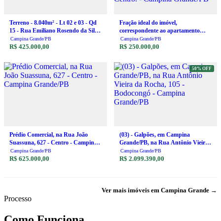
Terreno - 8.040m² - Lt 02 e 03 - Qd
Fração ideal do imóvel,
15 - Rua Emiliano Rosendo da Silva
correspondente ao apartamento
- Bodocongó - Campina Grande/PB
1.006 do Edifício Residencial Porto
Campina Grande/PB
Campina Grande/PB
- Parcelamento em até 60x.
R$ 425.000,00
Belo, situado na Rua Cel. Salvino de
R$ 250.000,00
Figueiredo, nª 231, Centro. -
Campina Grande/PB
50% OFF
Prédio Comercial, na Rua João
(03) - Galpões, em Campina
Suassuna, 627 - Centro - Campina
Grande/PB, na Rua Antônio Vieira
Grande/PB
da Rocha, 105 - Bodocongó -
Campina Grande/PB
Campina Grande/PB
R$ 625.000,00
Campina Grande/PB
R$ 2.099.390,00
Ver mais imóveis em Campina Grande →
Processo
Como Funciona