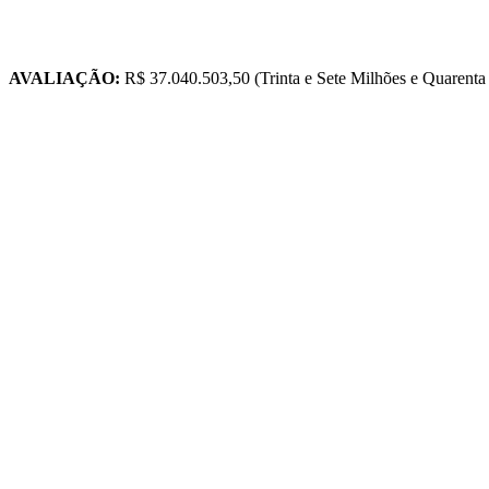
AVALIAÇÃO:
R$ 37.040.503,50 (Trinta e Sete Milhões e Quarenta
TIPO
USÚARIO / PLAQUETA
DATA
HORA