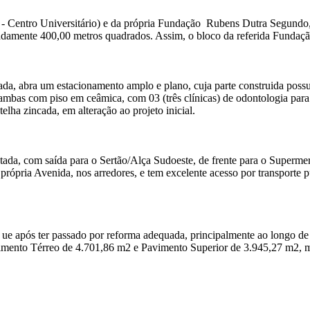
- Centro Universitário) e da própria Fundação Rubens Dutra Segundo, 
damente 400,00 metros quadrados. Assim, o bloco da referida Fundação
ada, abra um estacionamento amplo e plano, cuja parte construida poss
, ambas com piso em ceâmica, com 03 (três clínicas) de odontologia para
elha zincada, em alteração ao projeto inicial.
tada, com saída para o Sertão/Alça Sudoeste, de frente para o Superme
a própria Avenida, nos arredores, e tem excelente acesso por transporte
 ue após ter passado por reforma adequada, principalmente ao longo de
vimento Térreo de 4.701,86 m2 e Pavimento Superior de 3.945,27 m2, m