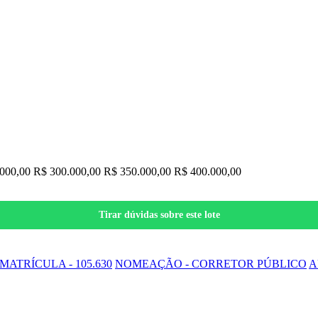
.000,00
R$ 300.000,00
R$ 350.000,00
R$ 400.000,00
Tirar dúvidas sobre este lote
Salvar nos Favoritos
MATRÍCULA - 105.630
NOMEAÇÃO - CORRETOR PÚBLICO
A