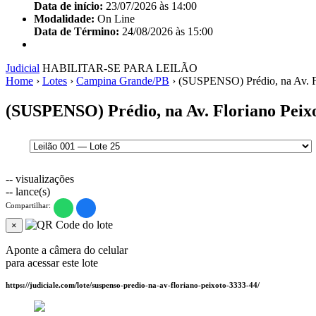
Data de início:
23/07/2026 às 14:00
Modalidade:
On Line
Data de Término:
24/08/2026 às 15:00
Judicial
HABILITAR-SE PARA LEILÃO
Home
›
Lotes
›
Campina Grande/PB
›
(SUSPENSO) Prédio, na Av. F
(SUSPENSO) Prédio, na Av. Floriano Peix
--
visualizações
--
lance(s)
Compartilhar:
×
Aponte a câmera do celular
para acessar este lote
https://judiciale.com/lote/suspenso-predio-na-av-floriano-peixoto-3333-44/