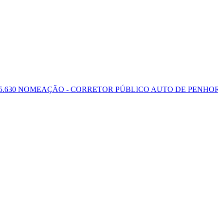
.630
NOMEAÇÃO - CORRETOR PÚBLICO
AUTO DE PENHOR
Receba Alertas de Novos Imóveis
Cadastre seu e-mail e seja notificado assim que um novo imóvel for publicado.