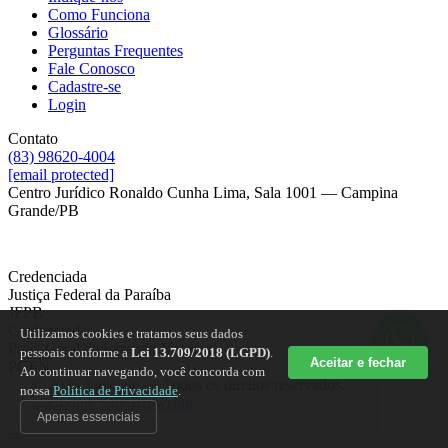
Como Funciona
Glossário
Perguntas Frequentes
Fale Conosco
Cadastre-se
Login
Contato
(83) 98620-4004
[email protected]
Centro Jurídico Ronaldo Cunha Lima, Sala 1001 — Campina
Grande/PB
Credenciada
Justiça Federal da Paraíba
JFPB
Credenciada
Utilizamos cookies e tratamos seus dados
Proc. Geral da Fazenda Nacional
pessoais conforme a
Lei 13.709/2018 (LGPD)
.
Aceitar e fechar
PGFN
Ao continuar navegando, você concorda com
© 2026 Judiciale — Todos os direitos reservados.
nossa
Política de Privacidade
.
Apenas essenciais