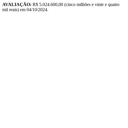
AVALIAÇÃO:
R$ 5.024.600,00 (cinco milhões e vinte e quatro
mil reais) em 04/10/2024.
TIPO
USÚARIO / PLAQUETA
DATA
HORA