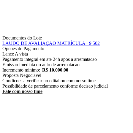
Documentos do Lote
LAUDO DE AVALIAÇÃO
MATRÍCULA - 9.502
Opcoes de Pagamento
Lance
A vista
Pagamento integral em ate 24h apos a arrematacao
Emissao imediata do auto de arrematacao
Incremento minimo:
R$ 10.000,00
Proposta
Negociavel
Condicoes a verificar no edital ou com nosso time
Possibilidade de parcelamento conforme decisao judicial
Fale com nosso time
Receba Alertas de Novos Imóveis
Cadastre seu e-mail e seja notificado assim que um novo imóvel for
publicado.