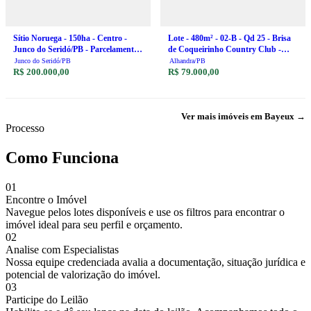
Sítio Noruega - 150ha - Centro -
Lote - 480m² - 02-B - Qd 25 - Brisa
Junco do Seridó/PB - Parcelamento
de Coqueirinho Country Club -
em até 60x
Conde/PB - Parcelamento em até
Junco do Seridó/PB
Alhandra/PB
R$ 200.000,00
60x
R$ 79.000,00
Ver mais imóveis em Bayeux →
Processo
Como Funciona
01
Encontre o Imóvel
Navegue pelos lotes disponíveis e use os filtros para encontrar o
imóvel ideal para seu perfil e orçamento.
02
Analise com Especialistas
Nossa equipe credenciada avalia a documentação, situação jurídica e
potencial de valorização do imóvel.
03
Participe do Leilão