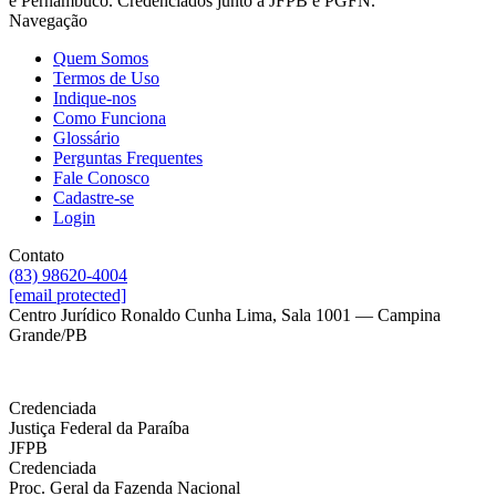
e Pernambuco. Credenciados junto à JFPB e PGFN.
Navegação
Quem Somos
Termos de Uso
Indique-nos
Como Funciona
Glossário
Perguntas Frequentes
Fale Conosco
Cadastre-se
Login
Contato
(83) 98620-4004
[email protected]
Centro Jurídico Ronaldo Cunha Lima, Sala 1001 — Campina
Grande/PB
Credenciada
Justiça Federal da Paraíba
JFPB
Credenciada
Proc. Geral da Fazenda Nacional