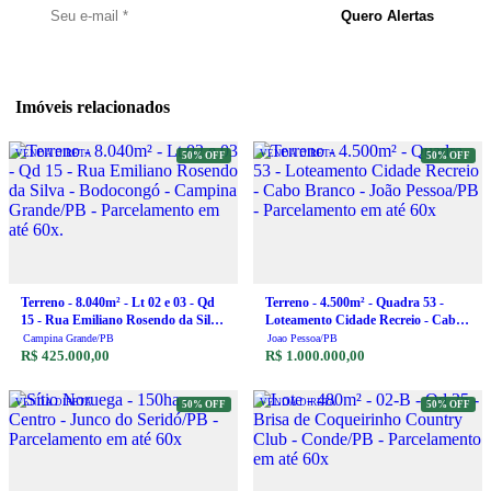
Quero Alertas
Imóveis relacionados
VENDA DIRETA
VENDA DIRETA
50% OFF
50% OFF
Terreno - 8.040m² - Lt 02 e 03 - Qd
Terreno - 4.500m² - Quadra 53 -
15 - Rua Emiliano Rosendo da Silva
Loteamento Cidade Recreio - Cabo
- Bodocongó - Campina Grande/PB
Branco - João Pessoa/PB -
Campina Grande/PB
Joao Pessoa/PB
- Parcelamento em até 60x.
R$ 425.000,00
Parcelamento em até 60x
R$ 1.000.000,00
VENDA DIRETA
VENDA DIRETA
50% OFF
50% OFF