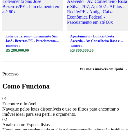
Lotes de Terreno - Loteamento São
Apartamento - Edifício Costa
José - Bezerros/PE - Parcelamento
Azevedo - Av. Conselheiro Rosa e
em até 60x
Silva, 707, Ap. 502 - Aflitos -
Bezerros/PE
Recife/PE
R$ 280.000,00
Recife/PE - Antiga Caixa Econômica
R$ 800.000,00
Federal - Parcelamento em até 60x
Ver mais imóveis em Ipubi →
Processo
Como Funciona
01
Encontre o Imóvel
Navegue pelos lotes disponíveis e use os filtros para encontrar o
imóvel ideal para seu perfil e orçamento.
02
Analise com Especialistas
Nossa equipe credenciada avalia a documentação, situação jurídica e