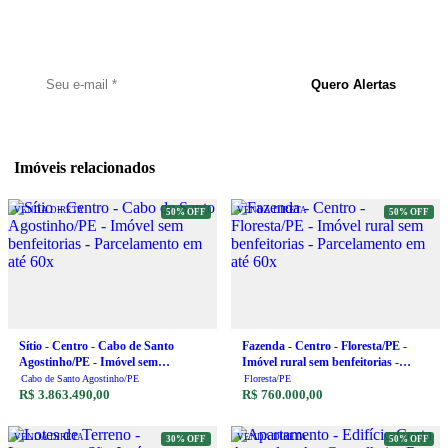
Cadastre seu e-mail e seja notificado assim que um novo imóvel for
publicado.
Quero Alertas
Imóveis relacionados
VENDA DIRETA
VENDA DIRETA
50% OFF
50% OFF
Sítio - Centro - Cabo de Santo
Fazenda - Centro - Floresta/PE -
Agostinho/PE - Imóvel sem
Imóvel rural sem benfeitorias -
benfeitorias - Parcelamento em até
Parcelamento em até 60x
Cabo de Santo Agostinho/PE
Floresta/PE
60x
R$ 3.863.490,00
R$ 760.000,00
VENDA DIRETA
VENDA DIRETA
30% OFF
50% OFF