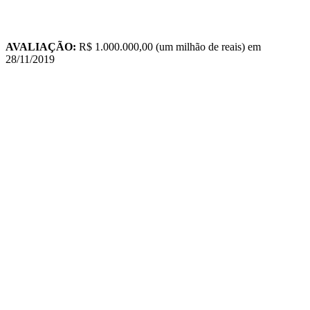
AVALIAÇÃO:
R$ 1.000.000,00 (um milhão de reais) em
28/11/2019
TIPO
USÚARIO / PLAQUETA
DATA
HORA