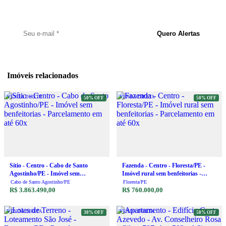
Cadastre seu e-mail e seja notificado assim que um novo imóvel for
publicado.
Quero Alertas
Imóveis relacionados
VENDA DIRETA
VENDA DIRETA
50% OFF
50% OFF
Sítio - Centro - Cabo de Santo
Fazenda - Centro - Floresta/PE -
Agostinho/PE - Imóvel sem
Imóvel rural sem benfeitorias -
benfeitorias - Parcelamento em até
Parcelamento em até 60x
Cabo de Santo Agostinho/PE
Floresta/PE
60x
R$ 3.863.490,00
R$ 760.000,00
VENDA DIRETA
VENDA DIRETA
30% OFF
50% OFF