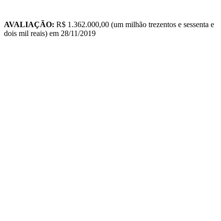
AVALIAÇÃO:
R$ 1.362.000,00 (um milhão trezentos e sessenta e
dois mil reais) em 28/11/2019
TIPO
USÚARIO / PLAQUETA
DATA
HORA