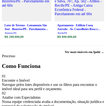
Lotes de Terreno - Loteamento São
Apartamento - Edifício Costa
José - Bezerros/PE - Parcelamento
Azevedo - Av. Conselheiro Rosa e
em até 60x
Silva, 707, Ap. 502 - Aflitos -
Bezerros/PE
Recife/PE
R$ 280.000,00
Recife/PE - Antiga Caixa Econômica
R$ 800.000,00
Federal - Parcelamento em até 60x
Ver mais imóveis em Ipubi →
Processo
Como Funciona
01
Encontre o Imóvel
Navegue pelos lotes disponíveis e use os filtros para encontrar o
imóvel ideal para seu perfil e orçamento.
02
Analise com Especialistas
Nossa equipe credenciada avalia a documentação, situação jurídica e
potencial de valorização do imóvel.