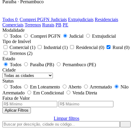
Paraíba · Pernambuco
0
LOTES DISPONÍVEIS
Todos
0
Comprei PGFN
Judiciais
Extrajudiciais
Residenciais
Comerciais
Terrenos
Rurais
PB
PE
Modalidade
Todos
Comprei PGFN
Judicial
Extrajudicial
Tipo de Imóvel
Comercial
(1)
Industrial
(1)
Residencial
(0)
Rural
(0)
Terrenos
(2)
Estado
Todos
Paraíba (PB)
Pernambuco (PE)
Cidade
Status
Todos
Em Loteamento
Aberto
Arrematado
Não
Arrematado
Em Condicional
Venda Direta
Faixa de Valor
Aplicar Filtros
Limpar filtros