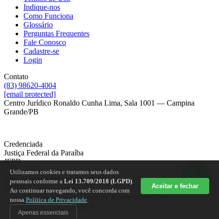
Indique-nos
Como Funciona
Glossário
Perguntas Frequentes
Fale Conosco
Cadastre-se
Login
Contato
(83) 98620-4004
[email protected]
Centro Jurídico Ronaldo Cunha Lima, Sala 1001 — Campina
Grande/PB
Credenciada
Justiça Federal da Paraíba
JFPB
Credenciada
Utilizamos cookies e tratamos seus dados
Proc. Geral da Fazenda Nacional
pessoais conforme a
Lei 13.709/2018 (LGPD)
.
Aceitar e fechar
PGFN
Ao continuar navegando, você concorda com
© 2026 Judiciale — Todos os direitos reservados.
nossa
Política de Privacidade
.
Apenas essenciais