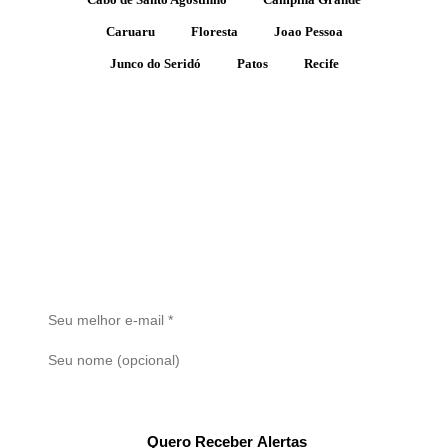
Caruaru
Floresta
Joao Pessoa
Junco do Seridó
Patos
Recife
Receba Alertas de Novos Imóveis
Cadastre seu e-mail e seja o primeiro a saber quando um novo
imóvel for publicado. Sem spam.
Quero Receber Alertas