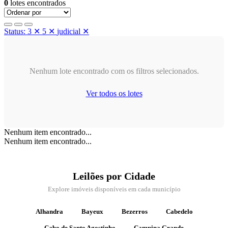
0
lotes encontrados
Status: 3
✕
5
✕
judicial
✕
Nenhum lote encontrado com os filtros selecionados.
Ver todos os lotes
Nenhum item encontrado...
Nenhum item encontrado...
Leilões por Cidade
Explore imóveis disponíveis em cada município
Alhandra
Bayeux
Bezerros
Cabedelo
Cabo de Santo Agostinho
Campina Grande