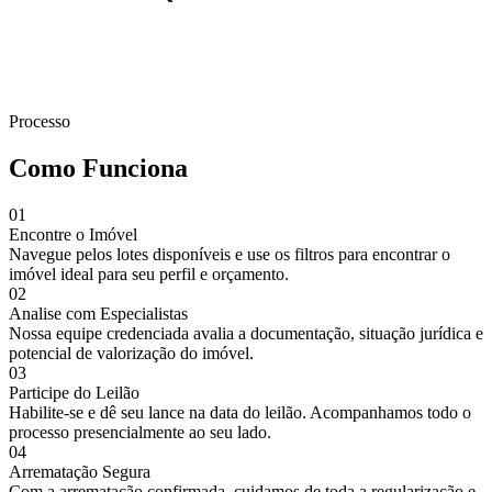
Ao se cadastrar, você concorda com nossa
Política de Privacidade
.
Processo
Como Funciona
01
Encontre o Imóvel
Navegue pelos lotes disponíveis e use os filtros para encontrar o
imóvel ideal para seu perfil e orçamento.
02
Analise com Especialistas
Nossa equipe credenciada avalia a documentação, situação jurídica e
potencial de valorização do imóvel.
03
Participe do Leilão
Habilite-se e dê seu lance na data do leilão. Acompanhamos todo o
processo presencialmente ao seu lado.
04
Arrematação Segura
Com a arrematação confirmada, cuidamos de toda a regularização e