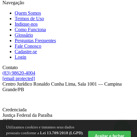
Navegação
Quem Somos
Termos de Uso
Indique-nos
Como Funciona
Glossário
Perguntas Frequentes
Fale Conosco
Cadastre-se
Login
Contato
(83) 98620-4004
[email protected]
Centro Jurídico Ronaldo Cunha Lima, Sala 1001 — Campina
Grande/PB
Credenciada
Justiça Federal da Paraíba
JFPB
Credenciada
Utilizamos cookies e tratamos seus dados
Proc. Geral da Fazenda Nacional
pessoais conforme a
Lei 13.709/2018 (LGPD)
.
Aceitar e fechar