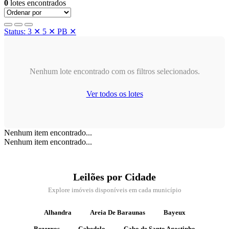
0
lotes encontrados
Status: 3
✕
5
✕
PB
✕
Nenhum lote encontrado com os filtros selecionados.
Ver todos os lotes
Nenhum item encontrado...
Nenhum item encontrado...
Leilões por Cidade
Explore imóveis disponíveis em cada município
Alhandra
Areia De Baraunas
Bayeux
Bezerros
Cabedelo
Cabo de Santo Agostinho