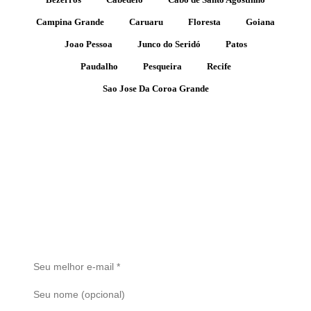
Campina Grande
Caruaru
Floresta
Goiana
Joao Pessoa
Junco do Seridó
Patos
Paudalho
Pesqueira
Recife
Sao Jose Da Coroa Grande
Receba Alertas de Novos Imóveis
Cadastre seu e-mail e seja o primeiro a saber quando um novo
imóvel for publicado. Sem spam.