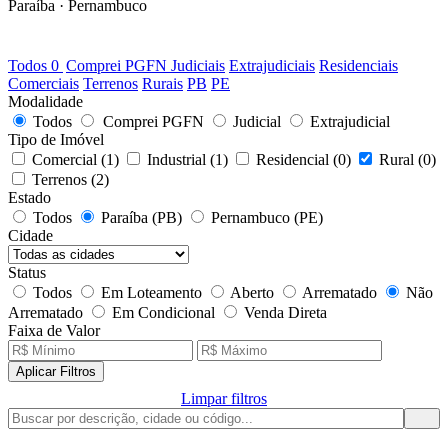
Paraíba · Pernambuco
0
LOTES DISPONÍVEIS
Todos
0
Comprei PGFN
Judiciais
Extrajudiciais
Residenciais
Comerciais
Terrenos
Rurais
PB
PE
Modalidade
Todos
Comprei PGFN
Judicial
Extrajudicial
Tipo de Imóvel
Comercial
(1)
Industrial
(1)
Residencial
(0)
Rural
(0)
Terrenos
(2)
Estado
Todos
Paraíba (PB)
Pernambuco (PE)
Cidade
Status
Todos
Em Loteamento
Aberto
Arrematado
Não
Arrematado
Em Condicional
Venda Direta
Faixa de Valor
Aplicar Filtros
Limpar filtros