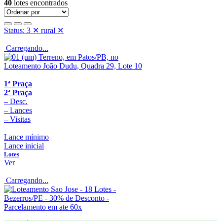
40
lotes encontrados
Status: 3
✕
rural
✕
Carregando...
1ª Praça
2ª Praça
–
Desc.
–
Lances
–
Visitas
Lance mínimo
Lance inicial
Lotes
Ver
Carregando...