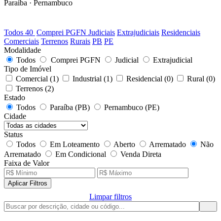
Paraíba · Pernambuco
40
LOTES DISPONÍVEIS
Todos
40
Comprei PGFN
Judiciais
Extrajudiciais
Residenciais
Comerciais
Terrenos
Rurais
PB
PE
Modalidade
Todos
Comprei PGFN
Judicial
Extrajudicial
Tipo de Imóvel
Comercial
(1)
Industrial
(1)
Residencial
(0)
Rural
(0)
Terrenos
(2)
Estado
Todos
Paraíba (PB)
Pernambuco (PE)
Cidade
Status
Todos
Em Loteamento
Aberto
Arrematado
Não
Arrematado
Em Condicional
Venda Direta
Faixa de Valor
Aplicar Filtros
Limpar filtros