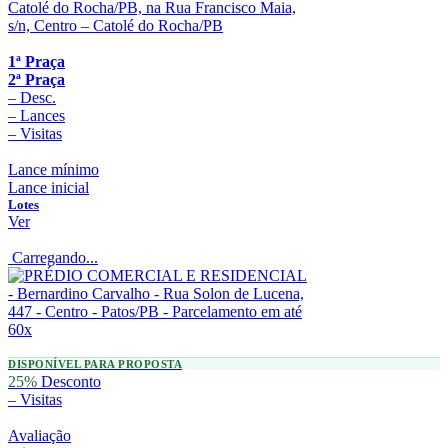
1ª Praça
2ª Praça
–
Desc.
–
Lances
–
Visitas
Lance mínimo
Lance inicial
Lotes
Ver
Carregando...
DISPONÍVEL PARA PROPOSTA
25%
Desconto
–
Visitas
Avaliação