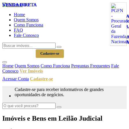
VENDA DIRETA
VENDA DIRETA
VENDA DIRETA
VENDA DIRETA
VENDA DIRETA
VENDA DIRETA
VENDA DIRETA
VENDA DIRETA
VENDA DIRETA
VENDA DIRETA
VENDA DIRETA
VENDA DIRETA
VENDA DIRETA
VENDA DIRETA
VENDA DIRETA
VENDA DIRETA
VENDA DIRETA
VENDA DIRETA
VENDA DIRETA
VENDA DIRETA
VENDA DIRETA
VENDA DIRETA
Home
Quem Somos
Como Funciona
FAQ
Fale Conosco
Acessar Conta
Cadastre-se
Home
Quem Somos
Como Funciona
Perguntas Frequentes
Fale
Conosco
Ver Imóveis
Acessar Conta
Cadastre-se
Cadastre-se para receber informativos de grandes
oportunidades de negócios.
Imóveis e Bens em Leilão Judicial