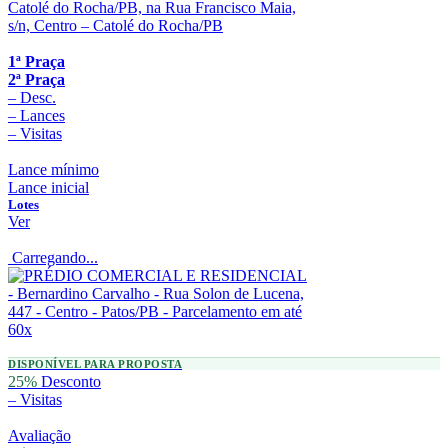
1ª Praça
2ª Praça
–
Desc.
–
Lances
–
Visitas
Lance mínimo
Lance inicial
Lotes
Ver
Carregando...
DISPONÍVEL PARA PROPOSTA
25%
Desconto
–
Visitas
Avaliação