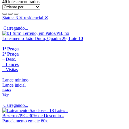
40
lotes encontrados
Status: 3
✕
residencial
✕
Carregando...
1ª Praça
2ª Praça
–
Desc.
–
Lances
–
Visitas
Lance mínimo
Lance inicial
Lotes
Ver
Carregando...