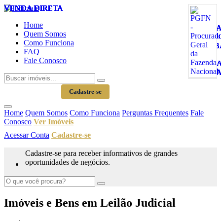
VENDA DIRETA
VENDA DIRETA
VENDA DIRETA
VENDA DIRETA
VENDA DIRETA
VENDA DIRETA
VENDA DIRETA
VENDA DIRETA
VENDA DIRETA
VENDA DIRETA
VENDA DIRETA
VENDA DIRETA
VENDA DIRETA
VENDA DIRETA
VENDA DIRETA
VENDA DIRETA
VENDA DIRETA
VENDA DIRETA
VENDA DIRETA
VENDA DIRETA
VENDA DIRETA
VENDA DIRETA
Home
Quem Somos
Como Funciona
FAQ
Fale Conosco
Acessar Conta
Cadastre-se
Home
Quem Somos
Como Funciona
Perguntas Frequentes
Fale
Conosco
Ver Imóveis
Acessar Conta
Cadastre-se
Cadastre-se para receber informativos de grandes
oportunidades de negócios.
Imóveis e Bens em Leilão Judicial