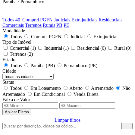
Paraíba · Pernambuco
40
LOTES DISPONÍVEIS
Todos
40
Comprei PGFN
Judiciais
Extrajudiciais
Residenciais
Comerciais
Terrenos
Rurais
PB
PE
Modalidade
Todos
Comprei PGFN
Judicial
Extrajudicial
Tipo de Imóvel
Comercial
(1)
Industrial
(1)
Residencial
(0)
Rural
(0)
Terrenos
(2)
Estado
Todos
Paraíba (PB)
Pernambuco (PE)
Cidade
Status
Todos
Em Loteamento
Aberto
Arrematado
Não
Arrematado
Em Condicional
Venda Direta
Faixa de Valor
Aplicar Filtros
Limpar filtros