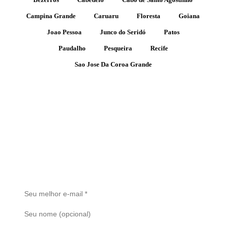
Campina Grande
Caruaru
Floresta
Goiana
Joao Pessoa
Junco do Seridó
Patos
Paudalho
Pesqueira
Recife
Sao Jose Da Coroa Grande
Receba Alertas de Novos Imóveis
Cadastre seu e-mail e seja o primeiro a saber quando um novo
imóvel for publicado. Sem spam.