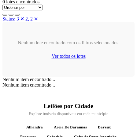
0
lotes encontrados
Status: 3
✕
2, 2
✕
Nenhum lote encontrado com os filtros selecionados.
Ver todos os lotes
Nenhum item encontrado...
Nenhum item encontrado...
Leilões por Cidade
Explore imóveis disponíveis em cada município
Alhandra
Areia De Baraunas
Bayeux
Bezerros
Cabedelo
Cabo de Santo Agostinho