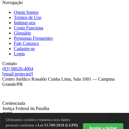
Navegação
Quem Somos
Termos de Uso
Indique-nos
Como Funciona
Glossário
Perguntas Frequentes
Fale Conosco
Cadastre-se
Login
Contato
(83) 98620-4004
[email protected]
Centro Jurídico Ronaldo Cunha Lima, Sala 1001 — Campina
Grande/PB
Credenciada
Justiça Federal da Paraíba
JFPB
Credenciada
Utilizamos cookies e tratamos seus dados
Proc. Geral da Fazenda Nacional
pessoais conforme a
Lei 13.709/2018 (LGPD)
.
Aceitar e fechar