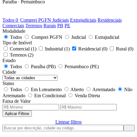
Paraíba · Pernambuco
0
LOTES DISPONÍVEIS
Todos
0
Comprei PGFN
Judiciais
Extrajudiciais
Residenciais
Comerciais
Terrenos
Rurais
PB
PE
Modalidade
Todos
Comprei PGFN
Judicial
Extrajudicial
Tipo de Imóvel
Comercial
(1)
Industrial
(1)
Residencial
(0)
Rural
(0)
Terrenos
(2)
Estado
Todos
Paraíba (PB)
Pernambuco (PE)
Cidade
Status
Todos
Em Loteamento
Aberto
Arrematado
Não
Arrematado
Em Condicional
Venda Direta
Faixa de Valor
Aplicar Filtros
Limpar filtros