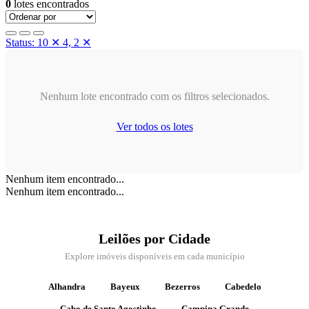
0
lotes encontrados
Status: 10
✕
4, 2
✕
Nenhum lote encontrado com os filtros selecionados.
Ver todos os lotes
Nenhum item encontrado...
Nenhum item encontrado...
Leilões por Cidade
Explore imóveis disponíveis em cada município
Alhandra
Bayeux
Bezerros
Cabedelo
Cabo de Santo Agostinho
Campina Grande