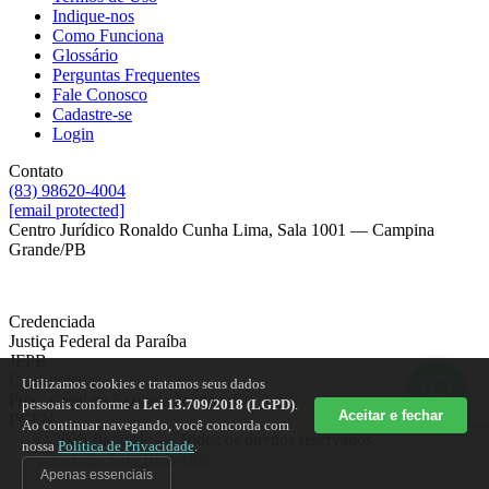
Indique-nos
Como Funciona
Glossário
Perguntas Frequentes
Fale Conosco
Cadastre-se
Login
Contato
(83) 98620-4004
[email protected]
Centro Jurídico Ronaldo Cunha Lima, Sala 1001 — Campina
Grande/PB
Credenciada
Justiça Federal da Paraíba
JFPB
Credenciada
Utilizamos cookies e tratamos seus dados
Proc. Geral da Fazenda Nacional
pessoais conforme a
Lei 13.709/2018 (LGPD)
.
Aceitar e fechar
PGFN
Ao continuar navegando, você concorda com
© 2026 Judiciale — Todos os direitos reservados.
nossa
Política de Privacidade
.
Apenas essenciais