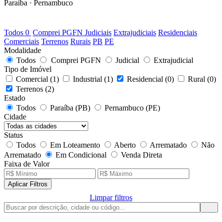
Paraíba · Pernambuco
0
LOTES DISPONÍVEIS
Todos
0
Comprei PGFN
Judiciais
Extrajudiciais
Residenciais
Comerciais
Terrenos
Rurais
PB
PE
Modalidade
Todos
Comprei PGFN
Judicial
Extrajudicial
Tipo de Imóvel
Comercial
(1)
Industrial
(1)
Residencial
(0)
Rural
(0)
Terrenos
(2)
Estado
Todos
Paraíba (PB)
Pernambuco (PE)
Cidade
Status
Todos
Em Loteamento
Aberto
Arrematado
Não
Arrematado
Em Condicional
Venda Direta
Faixa de Valor
Aplicar Filtros
Limpar filtros