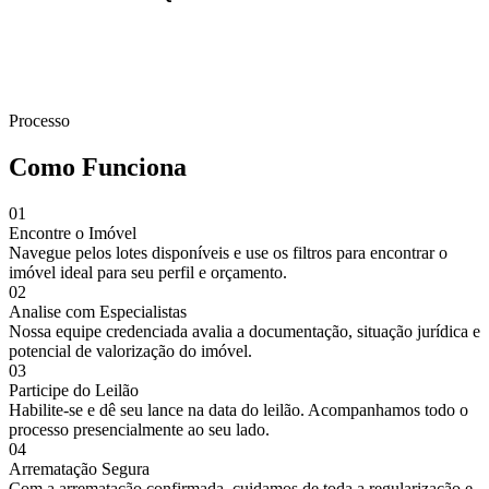
Ao se cadastrar, você concorda com nossa
Política de Privacidade
.
Processo
Como Funciona
01
Encontre o Imóvel
Navegue pelos lotes disponíveis e use os filtros para encontrar o
imóvel ideal para seu perfil e orçamento.
02
Analise com Especialistas
Nossa equipe credenciada avalia a documentação, situação jurídica e
potencial de valorização do imóvel.
03
Participe do Leilão
Habilite-se e dê seu lance na data do leilão. Acompanhamos todo o
processo presencialmente ao seu lado.
04
Arrematação Segura
Com a arrematação confirmada, cuidamos de toda a regularização e