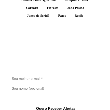
Caruaru
Floresta
Joao Pessoa
Junco do Seridó
Patos
Recife
Receba Alertas de Novos Imóveis
Cadastre seu e-mail e seja o primeiro a saber quando um novo
imóvel for publicado. Sem spam.
Quero Receber Alertas