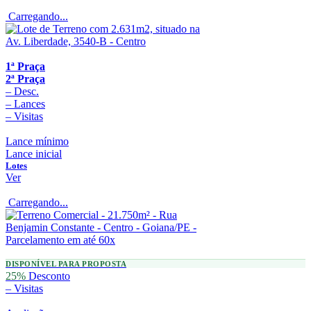
Carregando...
1ª Praça
2ª Praça
–
Desc.
–
Lances
–
Visitas
Lance mínimo
Lance inicial
Lotes
Ver
Carregando...
DISPONÍVEL PARA PROPOSTA
25%
Desconto
–
Visitas