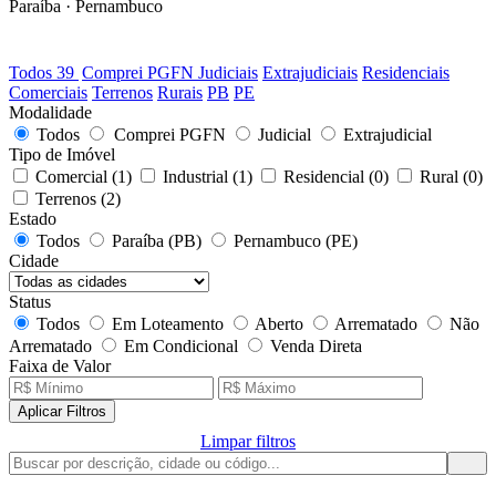
Paraíba · Pernambuco
39
LOTES DISPONÍVEIS
Todos
39
Comprei PGFN
Judiciais
Extrajudiciais
Residenciais
Comerciais
Terrenos
Rurais
PB
PE
Modalidade
Todos
Comprei PGFN
Judicial
Extrajudicial
Tipo de Imóvel
Comercial
(1)
Industrial
(1)
Residencial
(0)
Rural
(0)
Terrenos
(2)
Estado
Todos
Paraíba (PB)
Pernambuco (PE)
Cidade
Status
Todos
Em Loteamento
Aberto
Arrematado
Não
Arrematado
Em Condicional
Venda Direta
Faixa de Valor
Aplicar Filtros
Limpar filtros