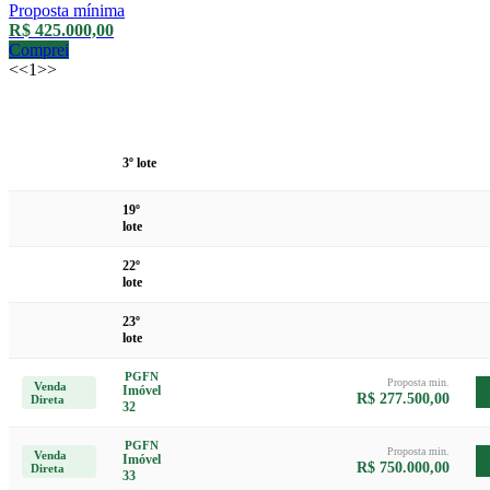
Proposta mínima
R$ 425.000,00
Comprei
<<
1
>>
Data /
Lote
Descrição
Local
Valor
Modalidade
3º lote
19º
lote
22º
lote
23º
lote
PGFN
Proposta min.
Venda
Imóvel
R$ 277.500,00
Direta
32
PGFN
Proposta min.
Venda
Imóvel
R$ 750.000,00
Direta
33