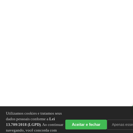
Utilizamos cookies e tratamos seus
dados pessoais conforme a
Lei
13.709/2018 (LGPD)
. Ao continuar
Aceitar e fechar
Apenas esse
navegando, você concorda com