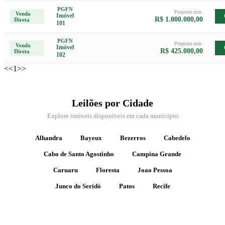
PGFN
Proposta min.
Venda
Imóvel
R$ 1.000.000,00
Direta
101
PGFN
Proposta min.
Venda
Imóvel
R$ 425.000,00
Direta
102
<<
1
>>
Leilões por Cidade
Explore imóveis disponíveis em cada município
Alhandra
Bayeux
Bezerros
Cabedelo
Cabo de Santo Agostinho
Campina Grande
Caruaru
Floresta
Joao Pessoa
Junco do Seridó
Patos
Recife