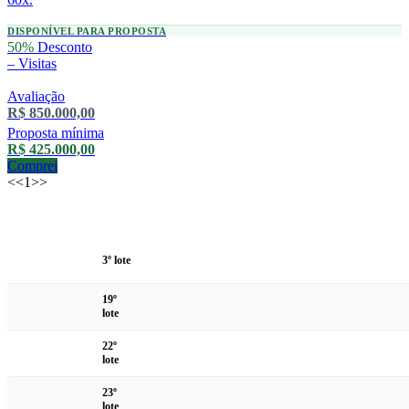
DISPONÍVEL PARA PROPOSTA
50%
Desconto
–
Visitas
Avaliação
R$ 850.000,00
Proposta mínima
R$ 425.000,00
Comprei
<<
1
>>
Data /
Lote
Descrição
Local
Valor
Modalidade
3º lote
19º
lote
22º
lote
23º
lote