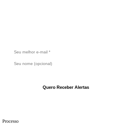
Receba Alertas de Novos Imóveis
Cadastre seu e-mail e seja o primeiro a saber quando um novo
imóvel for publicado. Sem spam.
Quero Receber Alertas
Ao se cadastrar, você concorda com nossa
Política de Privacidade
.
Processo