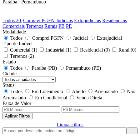
Paraíba · Pernambuco
20
LOTES DISPONÍVEIS
Todos
20
Comprei PGFN
Judiciais
Extrajudiciais
Residenciais
Comerciais
Terrenos
Rurais
PB
PE
Modalidade
Todos
Comprei PGFN
Judicial
Extrajudicial
Tipo de Imóvel
Comercial
(1)
Industrial
(1)
Residencial
(0)
Rural
(0)
Terrenos
(2)
Estado
Todos
Paraíba (PB)
Pernambuco (PE)
Cidade
Status
Todos
Em Loteamento
Aberto
Arrematado
Não
Arrematado
Em Condicional
Venda Direta
Faixa de Valor
Aplicar Filtros
Limpar filtros