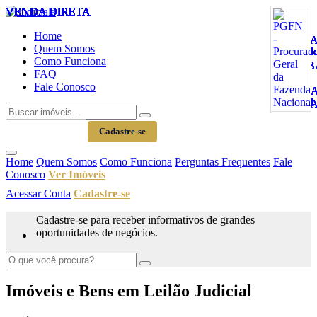
VENDA DIRETA
VENDA DIRETA
VENDA DIRETA
VENDA DIRETA
VENDA DIRETA
VENDA DIRETA
VENDA DIRETA
VENDA DIRETA
VENDA DIRETA
VENDA DIRETA
VENDA DIRETA
VENDA DIRETA
VENDA DIRETA
VENDA DIRETA
VENDA DIRETA
VENDA DIRETA
Home
Quem Somos
Como Funciona
FAQ
Fale Conosco
Acessar Conta
Cadastre-se
Home
Quem Somos
Como Funciona
Perguntas Frequentes
Fale
Conosco
Ver Imóveis
Acessar Conta
Cadastre-se
Cadastre-se para receber informativos de grandes
oportunidades de negócios.
Imóveis e Bens em Leilão Judicial